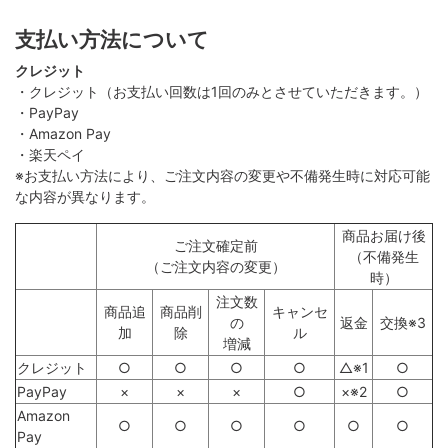
支払い方法について
クレジット
・クレジット（お支払い回数は1回のみとさせていただきます。）
・PayPay
・Amazon Pay
・楽天ペイ
※お支払い方法により、ご注文内容の変更や不備発生時に対応可能
な内容が異なります。
商品お届け後
ご注文確定前
（不備発生
（ご注文内容の変更）
時）
注文数
商品追
商品削
キャンセ
の
返金
交換※3
加
除
ル
増減
クレジット
○
○
○
○
△※1
○
PayPay
×
×
×
○
×※2
○
Amazon
○
○
○
○
○
○
Pay