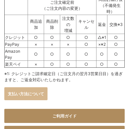
ご注文確定前
（不備発生
（ご注文内容の変更）
時）
注文数
商品追
商品削
キャンセ
の
返金
交換※3
加
除
ル
増減
クレジット
○
○
○
○
△※1
○
PayPay
×
×
×
○
×※2
○
Amazon
○
○
○
○
○
○
Pay
楽天ペイ
×
○
○
○
○
○
※1: クレジットご請求確定日（ご注文月の翌月3営業日目）を過ぎ
ますと、ご返金対応いたしかねます。
支払い方法について
ご利用ガイド