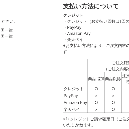
支払い方法について
クレジット
ください。
・クレジット（お支払い回数は1回
・PayPay
全国一律
・Amazon Pay
全国一律
・楽天ペイ
）
※お支払い方法により、ご注文内容
す。
ご注文確
（ご注文内容
注
商品追加
商品削除
クレジット
○
○
PayPay
×
×
Amazon Pay
○
○
楽天ペイ
×
○
※1: クレジットご請求確定日（ご
いたしかねます。