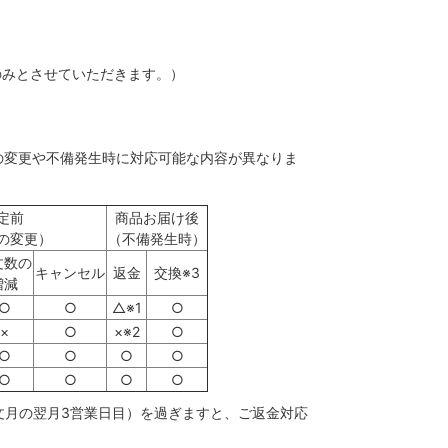
のみとさせていただきます。）
の変更や不備発生時に対応可能な内容が異なりま
定前
商品お届け後
の変更）
（不備発生時）
文数の
キャンセル
返金
交換※3
増減
○
○
△※1
○
×
○
×※2
○
○
○
○
○
○
○
○
○
注文月の翌月3営業日目）を過ぎますと、ご返金対応