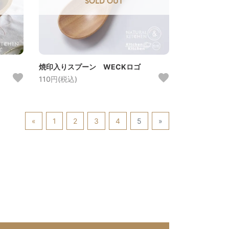
SOLD OUT
焼印入りスプーン WECKロゴ
110円(税込)
«
1
2
3
4
5
»