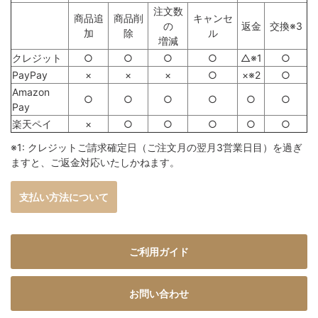
注文数
商品追
商品削
キャンセ
の
返金
交換※3
加
除
ル
増減
クレジット
○
○
○
○
△※1
○
PayPay
×
×
×
○
×※2
○
Amazon
○
○
○
○
○
○
Pay
楽天ペイ
×
○
○
○
○
○
※1: クレジットご請求確定日（ご注文月の翌月3営業日目）を過ぎ
ますと、ご返金対応いたしかねます。
支払い方法について
ご利用ガイド
お問い合わせ