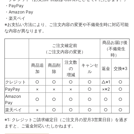
・PayPay
・Amazon Pay
・楽天ペイ
※お支払い方法により、ご注文内容の変更や不備発生時に対応可能
な内容が異なります。
商品お届け後
ご注文確定前
（不備発生
（ご注文内容の変更）
時）
注文数
商品追
商品削
キャンセ
の
返金
交換※3
加
除
ル
増減
クレジット
○
○
○
○
△※1
○
PayPay
×
×
×
○
×※2
○
Amazon
○
○
○
○
○
○
Pay
楽天ペイ
×
○
○
○
○
○
※1: クレジットご請求確定日（ご注文月の翌月3営業日目）を過ぎ
ますと、ご返金対応いたしかねます。