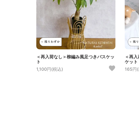
＜再入荷なし＞柳編み風足つきバスケッ
＜再入
ト
ケット
1,100円(税込)
165円