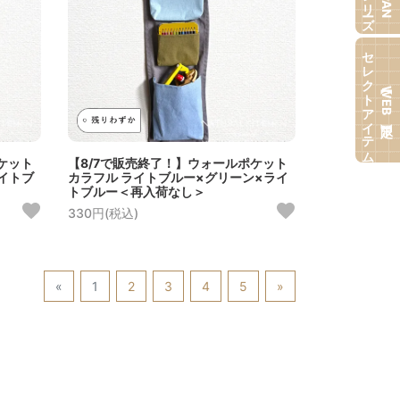
セレクトアイテム
【WEB限定】
ケット
【8/7で販売終了！】ウォールポケット
イトブ
カラフル ライトブルー×グリーン×ライ
トブルー＜再入荷なし＞
330円(税込)
«
1
2
3
4
5
»