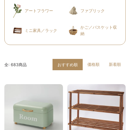
アートフラワー
ファブリック
かご／バスケット収
ミニ家具／ラック
納
価格順
新着順
全: 683商品
おすすめ順