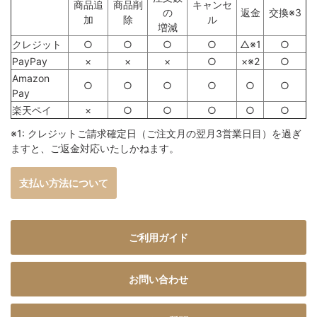
商品追
商品削
キャンセ
の
返金
交換※3
加
除
ル
増減
クレジット
○
○
○
○
△※1
○
PayPay
×
×
×
○
×※2
○
Amazon
○
○
○
○
○
○
Pay
楽天ペイ
×
○
○
○
○
○
※1: クレジットご請求確定日（ご注文月の翌月3営業日目）を過ぎ
ますと、ご返金対応いたしかねます。
支払い方法について
ご利用ガイド
お問い合わせ