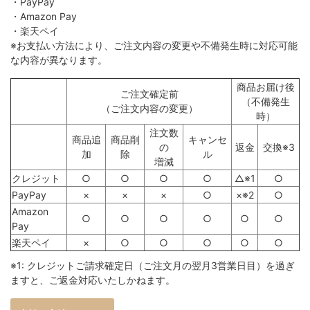
・PayPay
・Amazon Pay
・楽天ペイ
※お支払い方法により、ご注文内容の変更や不備発生時に対応可能
な内容が異なります。
商品お届け後
ご注文確定前
（不備発生
（ご注文内容の変更）
時）
注文数
商品追
商品削
キャンセ
の
返金
交換※3
加
除
ル
増減
クレジット
○
○
○
○
△※1
○
PayPay
×
×
×
○
×※2
○
Amazon
○
○
○
○
○
○
Pay
楽天ペイ
×
○
○
○
○
○
※1: クレジットご請求確定日（ご注文月の翌月3営業日目）を過ぎ
ますと、ご返金対応いたしかねます。